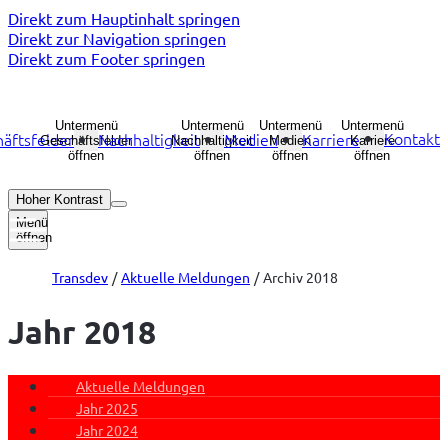
Direkt zum Hauptinhalt springen
Direkt zur Navigation springen
Direkt zum Footer springen
Untermenü
Untermenü
Untermenü
Untermenü
Kontakt
äftsfelder
Nachhaltigkeit
Medien
Karriere
Geschäftsfelder
Nachhaltigkeit
Medien
Karriere
öffnen
öffnen
öffnen
öffnen
Hoher Kontrast
Menü
öffnen
Transdev
Aktuelle Meldungen
Archiv 2018
Jahr 2018
Aktuelle Meldungen
Jahr 2025
Jahr 2024