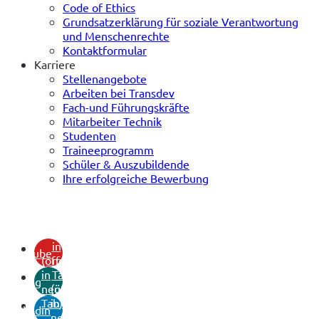
Code of Ethics
Grundsatzerklärung für soziale Verantwortung
und Menschenrechte
Kontaktformular
Karriere
Stellenangebote
Arbeiten bei Transdev
Fach-und Führungskräfte
Mitarbeiter Technik
Studenten
Traineeprogramm
Schüler & Auszubildende
Ihre erfolgreiche Bewerbung
(öffnet
in
youtube
(öffnet
neuem
in
Tab)
xing
neuem
(öffnet
Tab)
in
linkedin
neuem