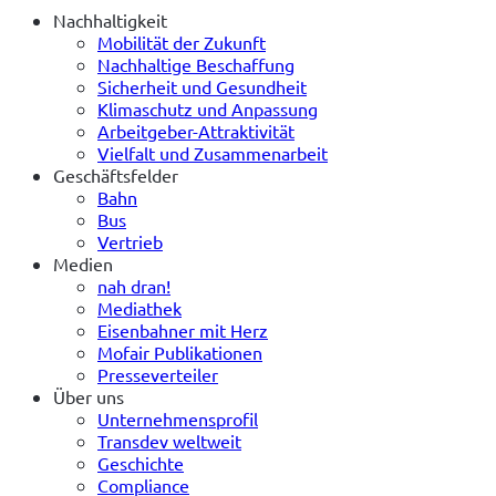
Nachhaltigkeit
Mobilität der Zukunft
Nachhaltige Beschaffung
Sicherheit und Gesundheit
Klimaschutz und Anpassung
Arbeitgeber-Attraktivität
Vielfalt und Zusammenarbeit
Geschäftsfelder
Bahn
Bus
Vertrieb
Medien
nah dran!
Mediathek
Eisenbahner mit Herz
Mofair Publikationen
Presseverteiler
Über uns
Unternehmensprofil
Transdev weltweit
Geschichte
Compliance