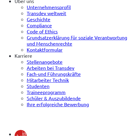
Über uns
Unternehmensprofil
Transdev weltweit
Geschichte
Compliance
Code of Ethics
Grundsatzerklärung für soziale Verantwortung
und Menschenrechte
Kontaktformular
Karriere
Stellenangebote
Arbeiten bei Transdev
Fach-und Führungskräfte
Mitarbeiter Technik
Studenten
Traineeprogramm
Schüler & Auszubildende
Ihre erfolgreiche Bewerbung
(öffnet
in