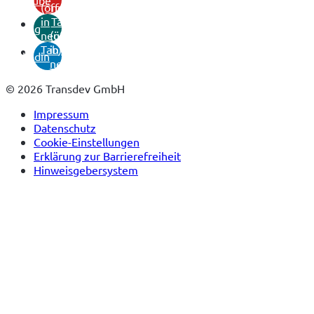
youtube
(öffnet
neuem
in
Tab)
xing
neuem
(öffnet
Tab)
in
linkedin
neuem
Tab)
© 2026 Transdev GmbH
Impressum
Datenschutz
Cookie-Einstellungen
Erklärung zur Barrierefreiheit
Hinweisgebersystem