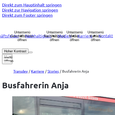
Direkt zum Hauptinhalt springen
Direkt zur Navigation springen
Direkt zum Footer springen
Untermenü
Untermenü
Untermenü
Untermenü
Kontakt
äftsfelder
Nachhaltigkeit
Medien
Karriere
Geschäftsfelder
Nachhaltigkeit
Medien
Karriere
öffnen
öffnen
öffnen
öffnen
Hoher Kontrast
Menü
öffnen
Transdev
Karriere
Stories
Busfahrerin Anja
Busfahrerin Anja