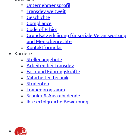
Unternehmensprofil
Transdev weltweit
Geschichte
Compliance
Code of Ethics
Grundsatzerklärung für soziale Verantwortung
und Menschenrechte
Kontaktformular
Karriere
Stellenangebote
Arbeiten bei Transdev
Fach-und Führungskräfte
Mitarbeiter Technik
Studenten
Traineeprogramm
Schüler & Auszubildende
Ihre erfolgreiche Bewerbung
(öffnet
in
youtube