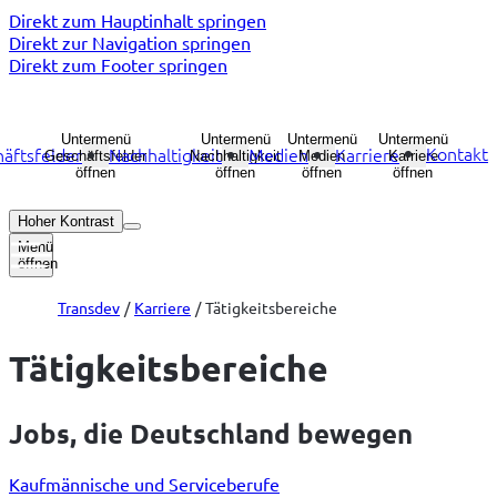
Direkt zum Hauptinhalt springen
Direkt zur Navigation springen
Direkt zum Footer springen
Untermenü
Untermenü
Untermenü
Untermenü
Kontakt
äftsfelder
Nachhaltigkeit
Medien
Karriere
Geschäftsfelder
Nachhaltigkeit
Medien
Karriere
öffnen
öffnen
öffnen
öffnen
Hoher Kontrast
Menü
öffnen
Transdev
Karriere
Tätigkeitsbereiche
Tätigkeitsbereiche
Jobs, die Deutschland bewegen
Kaufmännische und Serviceberufe