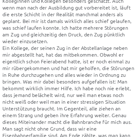
Kolleginnen und Kollegen besonders geschätzt. Auch 
wenn man nach der Ausbildung gut vorbereitet ist, läuft 
die erste Schicht in der Realität manchmal anders als 
geplant. Bei mir ist damals wirklich alles schief gelaufen, 
was schief laufen konnte. Ich hatte mehrere Störungen 
am Zug und gleichzeitig den Druck, den Zug pünktlich 
wieder einzusetzen.

Ein Kollege, der seinen Zug in der Abstellanlage neben 
mir abgestellt hat, hat das mitbekommen. Obwohl er 
eigentlich schon Feierabend hatte, ist er noch einmal zu 
mir rübergekommen und hat mir geholfen, die Störungen 
in Ruhe durchzugehen und alles wieder in Ordnung zu 
bringen. Was mir dabei besonders aufgefallen ist: Man 
bekommt wirklich immer Hilfe. Ich habe noch nie erlebt, 
dass jemand belächelt wird, nur weil man etwas noch 
nicht weiß oder weil man in einer stressigen Situation 
Unterstützung braucht. Im Gegenteil, alle ziehen an 
einem Strang und geben ihre Erfahrung weiter. Genau 
dieses Miteinander macht die Bahnbranche für mich aus. 
Man sagt nicht ohne Grund, dass wir eine 
Eisenbahnerfamilie sind. Am Ende zählte, was man kann 