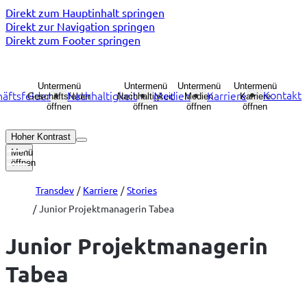
Direkt zum Hauptinhalt springen
Direkt zur Navigation springen
Direkt zum Footer springen
Untermenü
Untermenü
Untermenü
Untermenü
Kontakt
äftsfelder
Nachhaltigkeit
Medien
Karriere
Geschäftsfelder
Nachhaltigkeit
Medien
Karriere
öffnen
öffnen
öffnen
öffnen
Hoher Kontrast
Menü
öffnen
Transdev
Karriere
Stories
Junior Projektmanagerin Tabea
Junior Projektmanagerin
Tabea