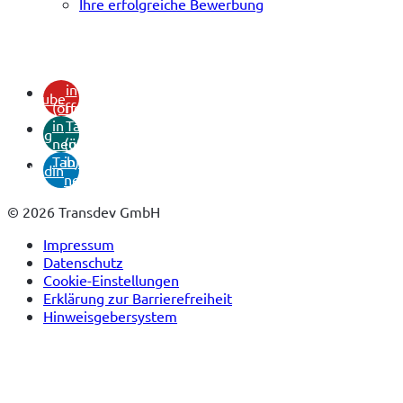
Ihre erfolgreiche Bewerbung
(öffnet
in
youtube
(öffnet
neuem
in
Tab)
xing
neuem
(öffnet
Tab)
in
linkedin
neuem
Tab)
© 2026 Transdev GmbH
Impressum
Datenschutz
Cookie-Einstellungen
Erklärung zur Barrierefreiheit
Hinweisgebersystem