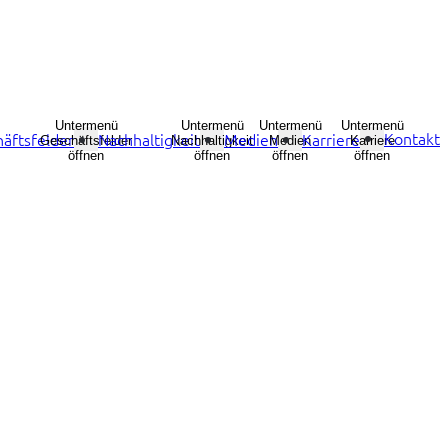
Untermenü
Untermenü
Untermenü
Untermenü
Kontakt
äftsfelder
Nachhaltigkeit
Medien
Karriere
Geschäftsfelder
Nachhaltigkeit
Medien
Karriere
öffnen
öffnen
öffnen
öffnen