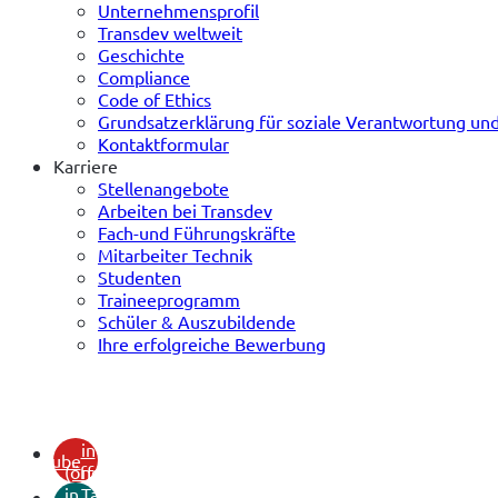
Unternehmensprofil
Transdev weltweit
Geschichte
Compliance
Code of Ethics
Grundsatzerklärung für soziale Verantwortung u
Kontaktformular
Karriere
Stellenangebote
Arbeiten bei Transdev
Fach-und Führungskräfte
Mitarbeiter Technik
Studenten
Traineeprogramm
Schüler & Auszubildende
Ihre erfolgreiche Bewerbung
(öffnet
in
youtube
(öffnet
neuem
in
Tab)