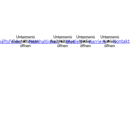
Untermenü
Untermenü
Untermenü
Untermenü
Kontakt
äftsfelder
Nachhaltigkeit
Medien
Karriere
Geschäftsfelder
Nachhaltigkeit
Medien
Karriere
öffnen
öffnen
öffnen
öffnen