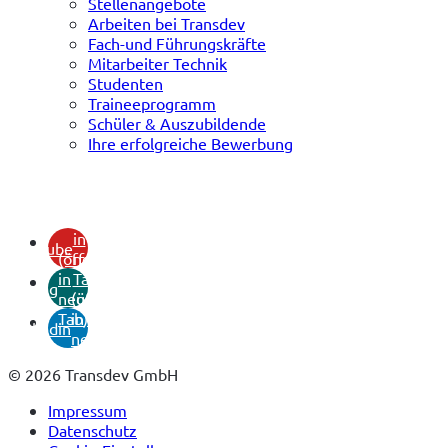
Stellenangebote
Arbeiten bei Transdev
Fach-und Führungskräfte
Mitarbeiter Technik
Studenten
Traineeprogramm
Schüler & Auszubildende
Ihre erfolgreiche Bewerbung
(öffnet
in
youtube
(öffnet
neuem
in
Tab)
xing
neuem
(öffnet
Tab)
in
linkedin
neuem
Tab)
© 2026 Transdev GmbH
Impressum
Datenschutz