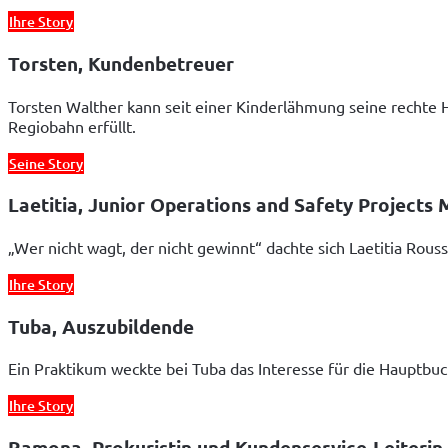
Ihre Story
Torsten, Kundenbetreuer
Torsten Walther kann seit einer Kinderlähmung seine rechte 
Regiobahn erfüllt.
Seine Story
Laetitia, Junior Operations and Safety Projects
„Wer nicht wagt, der nicht gewinnt“ dachte sich Laetitia Rous
Ihre Story
Tuba, Auszubildende
Ein Praktikum weckte bei Tuba das Interesse für die Hauptbuc
Ihre Story
Ramona, Prokuristin und Kundenservice-Leiterin