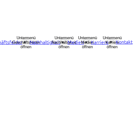
Untermenü
Untermenü
Untermenü
Untermenü
Kontakt
äftsfelder
Nachhaltigkeit
Medien
Karriere
Geschäftsfelder
Nachhaltigkeit
Medien
Karriere
öffnen
öffnen
öffnen
öffnen