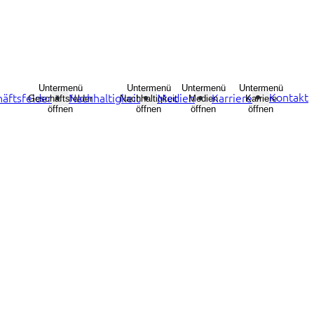
Untermenü
Untermenü
Untermenü
Untermenü
Kontakt
äftsfelder
Nachhaltigkeit
Medien
Karriere
Geschäftsfelder
Nachhaltigkeit
Medien
Karriere
öffnen
öffnen
öffnen
öffnen