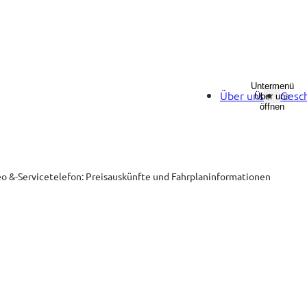
Untermenü
Über uns
Gesch
Über uns
öffnen
eo &-Servicetelefon: Preisauskünfte und Fahrplaninformationen