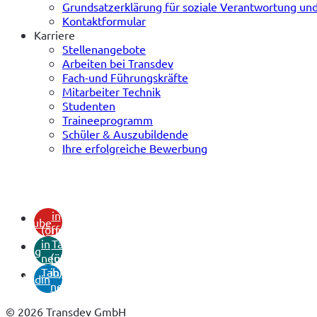
Grundsatzerklärung für soziale Verantwortung u
Kontaktformular
Karriere
Stellenangebote
Arbeiten bei Transdev
Fach-und Führungskräfte
Mitarbeiter Technik
Studenten
Traineeprogramm
Schüler & Auszubildende
Ihre erfolgreiche Bewerbung
(öffnet
in
youtube
(öffnet
neuem
in
Tab)
xing
neuem
(öffnet
Tab)
in
linkedin
neuem
Tab)
© 2026 Transdev GmbH