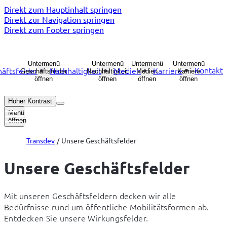
Direkt zum Hauptinhalt springen
Direkt zur Navigation springen
Direkt zum Footer springen
Untermenü
Untermenü
Untermenü
Untermenü
Kontakt
äftsfelder
Nachhaltigkeit
Medien
Karriere
Geschäftsfelder
Nachhaltigkeit
Medien
Karriere
öffnen
öffnen
öffnen
öffnen
Hoher Kontrast
Menü
öffnen
Transdev
Unsere Geschäftsfelder
Unsere Geschäftsfelder
Mit unseren Geschäftsfeldern decken wir alle 
Bedürfnisse rund um öffentliche Mobilitätsformen ab. 
Entdecken Sie unsere Wirkungsfelder.