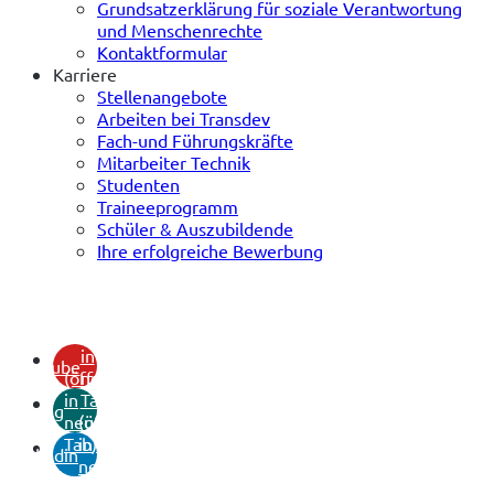
Grundsatzerklärung für soziale Verantwortung
und Menschenrechte
Kontaktformular
Karriere
Stellenangebote
Arbeiten bei Transdev
Fach-und Führungskräfte
Mitarbeiter Technik
Studenten
Traineeprogramm
Schüler & Auszubildende
Ihre erfolgreiche Bewerbung
(öffnet
in
youtube
(öffnet
neuem
in
Tab)
xing
neuem
(öffnet
Tab)
in
linkedin
neuem
Tab)