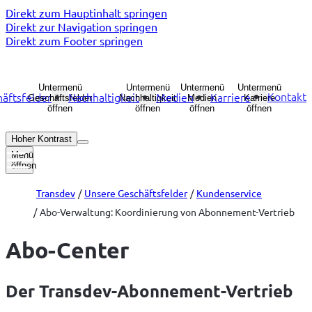
Direkt zum Hauptinhalt springen
Direkt zur Navigation springen
Direkt zum Footer springen
Untermenü
Untermenü
Untermenü
Untermenü
Kontakt
äftsfelder
Nachhaltigkeit
Medien
Karriere
Geschäftsfelder
Nachhaltigkeit
Medien
Karriere
öffnen
öffnen
öffnen
öffnen
Hoher Kontrast
Menü
öffnen
Transdev
Unsere Geschäftsfelder
Kundenservice
Abo-Verwaltung: Koordinierung von Abonnement-Vertrieb
Abo-Center
Der Transdev-Abonnement-Vertrieb