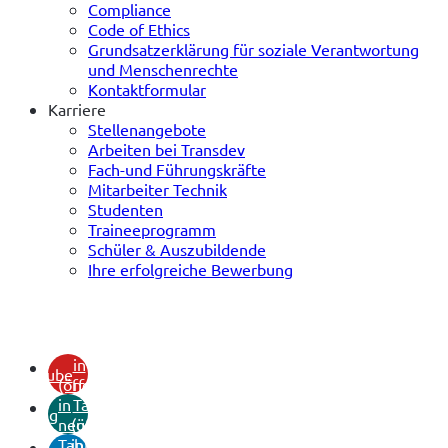
Compliance
Code of Ethics
Grundsatzerklärung für soziale Verantwortung
und Menschenrechte
Kontaktformular
Karriere
Stellenangebote
Arbeiten bei Transdev
Fach-und Führungskräfte
Mitarbeiter Technik
Studenten
Traineeprogramm
Schüler & Auszubildende
Ihre erfolgreiche Bewerbung
(öffnet
in
youtube
(öffnet
neuem
in
Tab)
xing
neuem
(öffnet
Tab)
in