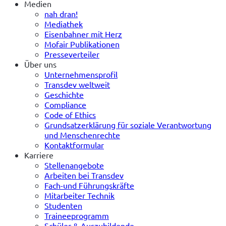
Medien
nah dran!
Mediathek
Eisenbahner mit Herz
Mofair Publikationen
Presseverteiler
Über uns
Unternehmensprofil
Transdev weltweit
Geschichte
Compliance
Code of Ethics
Grundsatzerklärung für soziale Verantwortung
und Menschenrechte
Kontaktformular
Karriere
Stellenangebote
Arbeiten bei Transdev
Fach-und Führungskräfte
Mitarbeiter Technik
Studenten
Traineeprogramm
Schüler & Auszubildende