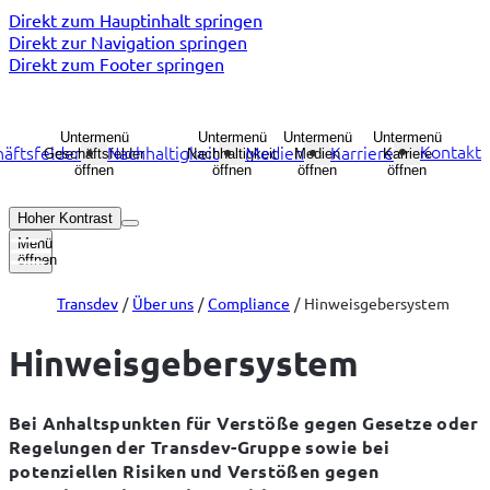
Direkt zum Hauptinhalt springen
Direkt zur Navigation springen
Direkt zum Footer springen
Untermenü
Untermenü
Untermenü
Untermenü
Kontakt
äftsfelder
Nachhaltigkeit
Medien
Karriere
Geschäftsfelder
Nachhaltigkeit
Medien
Karriere
öffnen
öffnen
öffnen
öffnen
Hoher Kontrast
Menü
öffnen
Transdev
Über uns
Compliance
Hinweisgebersystem
Hinweisgebersystem
Bei Anhaltspunkten für Verstöße gegen Gesetze oder 
Regelungen der Transdev-Gruppe sowie bei 
potenziellen Risiken und Verstößen gegen 