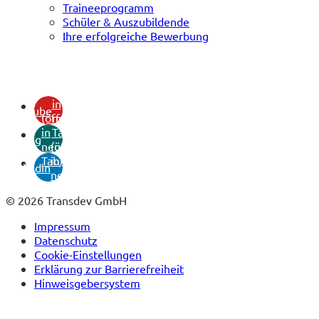
Traineeprogramm
Schüler & Auszubildende
Ihre erfolgreiche Bewerbung
(öffnet
in
youtube
(öffnet
neuem
in
Tab)
xing
neuem
(öffnet
Tab)
in
linkedin
neuem
Tab)
© 2026 Transdev GmbH
Impressum
Datenschutz
Cookie-Einstellungen
Erklärung zur Barrierefreiheit
Hinweisgebersystem