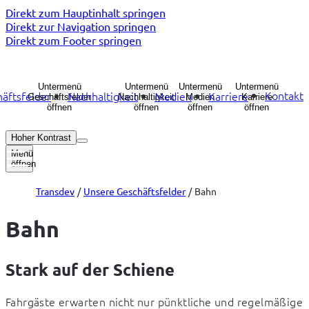
Direkt zum Hauptinhalt springen
Direkt zur Navigation springen
Direkt zum Footer springen
Untermenü
Untermenü
Untermenü
Untermenü
Kontakt
äftsfelder
Nachhaltigkeit
Medien
Karriere
Geschäftsfelder
Nachhaltigkeit
Medien
Karriere
öffnen
öffnen
öffnen
öffnen
Hoher Kontrast
Menü
öffnen
Transdev
Unsere Geschäftsfelder
Bahn
Bahn
Stark auf der Schiene
Fahrgäste erwarten nicht nur pünktliche und regelmäßige 