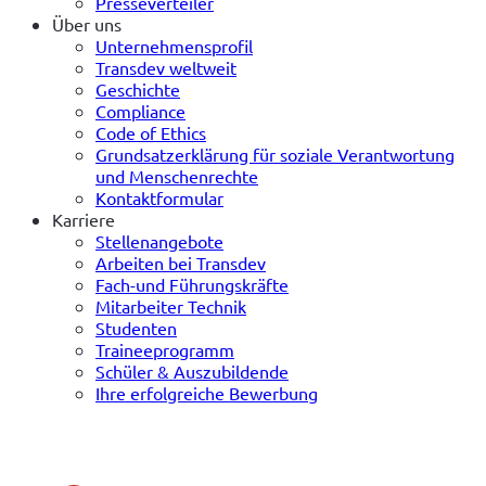
Presseverteiler
Über uns
Unternehmensprofil
Transdev weltweit
Geschichte
Compliance
Code of Ethics
Grundsatzerklärung für soziale Verantwortung
und Menschenrechte
Kontaktformular
Karriere
Stellenangebote
Arbeiten bei Transdev
Fach-und Führungskräfte
Mitarbeiter Technik
Studenten
Traineeprogramm
Schüler & Auszubildende
Ihre erfolgreiche Bewerbung
(öffnet