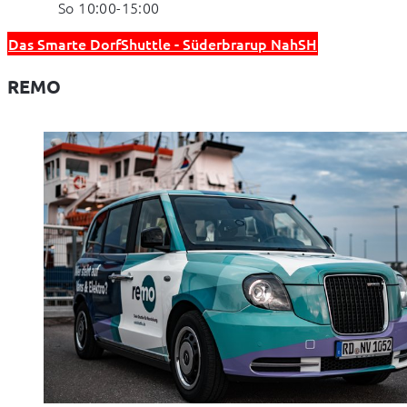
So 10:00-15:00
Das Smarte DorfShuttle - Süderbrarup NahSH
REMO