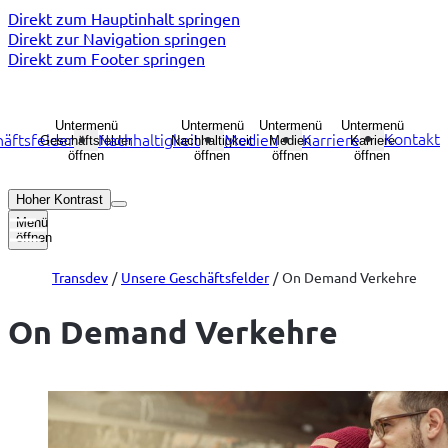
Direkt zum Hauptinhalt springen
Direkt zur Navigation springen
Direkt zum Footer springen
Untermenü
Untermenü
Untermenü
Untermenü
Kontakt
äftsfelder
Nachhaltigkeit
Medien
Karriere
Geschäftsfelder
Nachhaltigkeit
Medien
Karriere
öffnen
öffnen
öffnen
öffnen
Hoher Kontrast
Menü
öffnen
Transdev
Unsere Geschäftsfelder
On Demand Verkehre
On Demand Verkehre