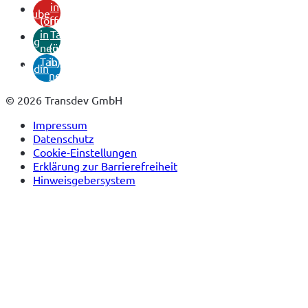
in
youtube
(öffnet
neuem
in
Tab)
xing
neuem
(öffnet
Tab)
in
linkedin
neuem
Tab)
© 2026 Transdev GmbH
Impressum
Datenschutz
Cookie-Einstellungen
Erklärung zur Barrierefreiheit
Hinweisgebersystem