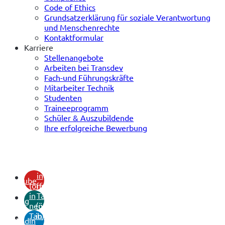
Code of Ethics
Grundsatzerklärung für soziale Verantwortung
und Menschenrechte
Kontaktformular
Karriere
Stellenangebote
Arbeiten bei Transdev
Fach-und Führungskräfte
Mitarbeiter Technik
Studenten
Traineeprogramm
Schüler & Auszubildende
Ihre erfolgreiche Bewerbung
(öffnet
in
youtube
(öffnet
neuem
in
Tab)
xing
neuem
(öffnet
Tab)
in
linkedin