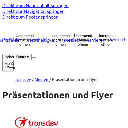
Direkt zum Hauptinhalt springen
Direkt zur Navigation springen
Direkt zum Footer springen
Untermenü
Untermenü
Untermenü
Untermenü
Kontakt
äftsfelder
Nachhaltigkeit
Medien
Karriere
Geschäftsfelder
Nachhaltigkeit
Medien
Karriere
öffnen
öffnen
öffnen
öffnen
Hoher Kontrast
Menü
öffnen
Transdev
Medien
Präsentationen und Flyer
Präsentationen und Flyer