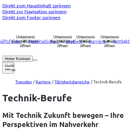
Direkt zum Hauptinhalt springen
Direkt zur Navigation springen
Direkt zum Footer springen
Untermenü
Untermenü
Untermenü
Untermenü
Kontakt
äftsfelder
Nachhaltigkeit
Medien
Karriere
Geschäftsfelder
Nachhaltigkeit
Medien
Karriere
öffnen
öffnen
öffnen
öffnen
Hoher Kontrast
Menü
öffnen
Transdev
Karriere
Tätigkeitsbereiche
Technik-Berufe
Technik-Berufe
Mit Technik Zukunft bewegen – Ihre
Perspektiven im Nahverkehr