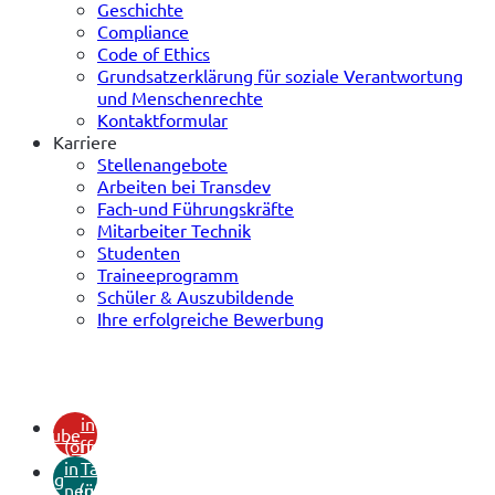
Geschichte
Compliance
Code of Ethics
Grundsatzerklärung für soziale Verantwortung
und Menschenrechte
Kontaktformular
Karriere
Stellenangebote
Arbeiten bei Transdev
Fach-und Führungskräfte
Mitarbeiter Technik
Studenten
Traineeprogramm
Schüler & Auszubildende
Ihre erfolgreiche Bewerbung
(öffnet
in
youtube
(öffnet
neuem
in
Tab)
xing
neuem
(öffnet