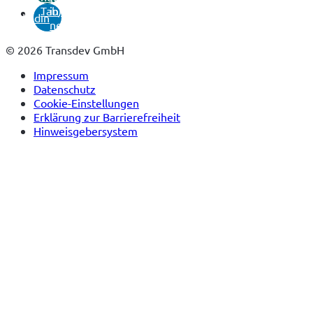
Tab)
in
linkedin
neuem
Tab)
© 2026 Transdev GmbH
Impressum
Datenschutz
Cookie-Einstellungen
Erklärung zur Barrierefreiheit
Hinweisgebersystem