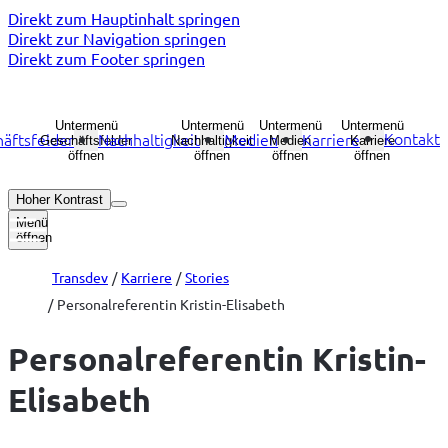
Direkt zum Hauptinhalt springen
Direkt zur Navigation springen
Direkt zum Footer springen
Untermenü
Untermenü
Untermenü
Untermenü
Kontakt
äftsfelder
Nachhaltigkeit
Medien
Karriere
Geschäftsfelder
Nachhaltigkeit
Medien
Karriere
öffnen
öffnen
öffnen
öffnen
Hoher Kontrast
Menü
öffnen
Transdev
Karriere
Stories
Personalreferentin Kristin-Elisabeth
Personalreferentin Kristin-
Elisabeth