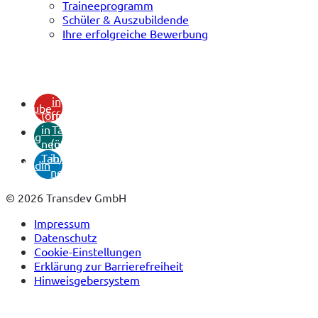
Traineeprogramm
Schüler & Auszubildende
Ihre erfolgreiche Bewerbung
(öffnet
in
youtube
(öffnet
neuem
in
Tab)
xing
neuem
(öffnet
Tab)
in
linkedin
neuem
Tab)
© 2026 Transdev GmbH
Impressum
Datenschutz
Cookie-Einstellungen
Erklärung zur Barrierefreiheit
Hinweisgebersystem