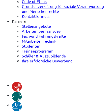
Code of Ethics
Grundsatzerklärung für soziale Verantwortung
und Menschenrechte
Kontaktformular
Karriere
Stellenangebote
Arbeiten bei Transdev
Fach-und Führungskräfte
Mitarbeiter Technik
Studenten
Traineeprogramm
Schüler & Auszubildende
Ihre erfolgreiche Bewerbung
(öffnet
in
youtube
(öffnet
neuem
in
Tab)
xing
neuem
(öffnet
Tab)
in
linkedin
neuem