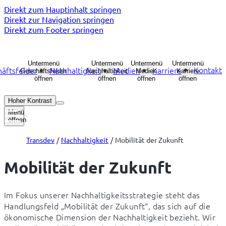
Direkt zum Hauptinhalt springen
Direkt zur Navigation springen
Direkt zum Footer springen
Untermenü
Untermenü
Untermenü
Untermenü
Kontakt
äftsfelder
Nachhaltigkeit
Medien
Karriere
Geschäftsfelder
Nachhaltigkeit
Medien
Karriere
öffnen
öffnen
öffnen
öffnen
Hoher Kontrast
Menü
öffnen
Transdev
Nachhaltigkeit
Mobilität der Zukunft
Mobilität der Zukunft
Im Fokus unserer Nachhaltigkeitsstrategie steht das 
Handlungsfeld „Mobilität der Zukunft“, das sich auf die 
ökonomische Dimension der Nachhaltigkeit bezieht. Wir 