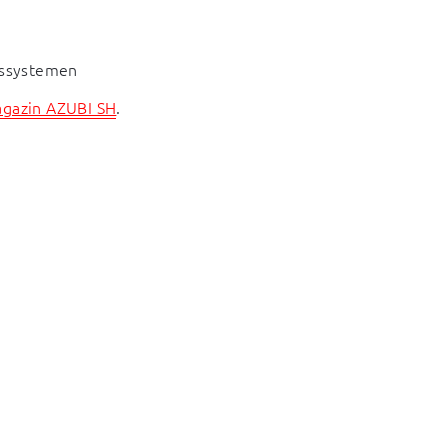
gssystemen
agazin AZUBI SH
.