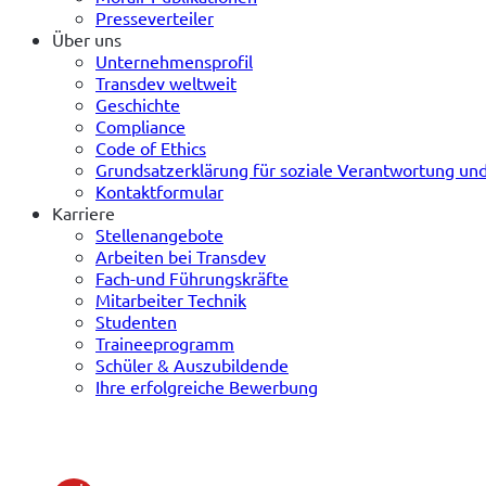
Presseverteiler
Über uns
Unternehmensprofil
Transdev weltweit
Geschichte
Compliance
Code of Ethics
Grundsatzerklärung für soziale Verantwortung u
Kontaktformular
Karriere
Stellenangebote
Arbeiten bei Transdev
Fach-und Führungskräfte
Mitarbeiter Technik
Studenten
Traineeprogramm
Schüler & Auszubildende
Ihre erfolgreiche Bewerbung
(öffnet