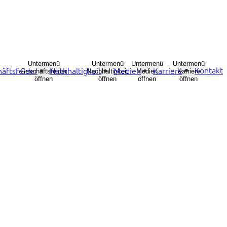
Untermenü
Untermenü
Untermenü
Untermenü
Kontakt
äftsfelder
Nachhaltigkeit
Medien
Karriere
Geschäftsfelder
Nachhaltigkeit
Medien
Karriere
öffnen
öffnen
öffnen
öffnen