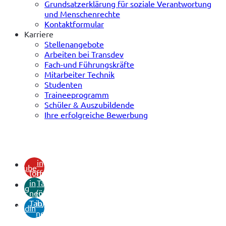
Grundsatzerklärung für soziale Verantwortung
und Menschenrechte
Kontaktformular
Karriere
Stellenangebote
Arbeiten bei Transdev
Fach-und Führungskräfte
Mitarbeiter Technik
Studenten
Traineeprogramm
Schüler & Auszubildende
Ihre erfolgreiche Bewerbung
(öffnet
in
youtube
(öffnet
neuem
in
Tab)
xing
neuem
(öffnet
Tab)
in
linkedin
neuem
Tab)