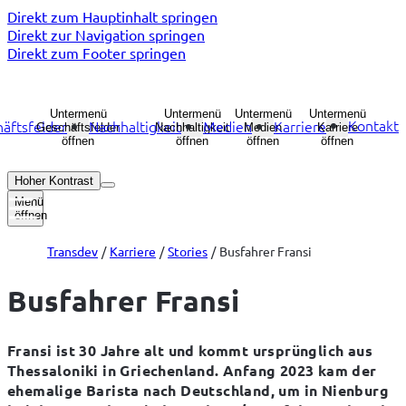
Direkt zum Hauptinhalt springen
Direkt zur Navigation springen
Direkt zum Footer springen
Untermenü
Untermenü
Untermenü
Untermenü
Kontakt
äftsfelder
Nachhaltigkeit
Medien
Karriere
Geschäftsfelder
Nachhaltigkeit
Medien
Karriere
öffnen
öffnen
öffnen
öffnen
Hoher Kontrast
Menü
öffnen
Transdev
Karriere
Stories
Busfahrer Fransi
Busfahrer Fransi
Fransi ist 30 Jahre alt und kommt ursprünglich aus 
Thessaloniki in Griechenland. Anfang 2023 kam der 
ehemalige Barista nach Deutschland, um in Nienburg 