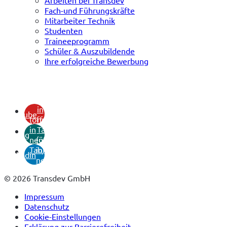
Fach-und Führungskräfte
Mitarbeiter Technik
Studenten
Traineeprogramm
Schüler & Auszubildende
Ihre erfolgreiche Bewerbung
(öffnet
in
youtube
(öffnet
neuem
in
Tab)
xing
neuem
(öffnet
Tab)
in
linkedin
neuem
Tab)
© 2026 Transdev GmbH
Impressum
Datenschutz
Cookie-Einstellungen
Erklärung zur Barrierefreiheit