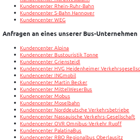
Kundencenter Rhein-Ruhr-Bahn
Kundencenter S-Bahn Hannover
Kundencenter WEG
Anfragen an eines unserer Bus-Unternehmen
Kundencenter Alpina
Kundencenter Bustouristik Tonne
Kundencenter Griensteidl
Kundencenter HVG Heidenheimer Verkehrsgesellsc
Kundencenter INGmobil
Kundencenter Martin Becker
Kundencenter MittelWeserBus
Kundencenter Mobus
Kundencenter Moselbahn
Kundencenter Norddeutsche Verkehrsbetriebe
Kundencenter Nassauische Verkehrs-Gesellschaft
Kundencenter OVR Omnibus-Verkehr Ruoff
Kundencenter PalatinaBus
Kundencenter RBO Regionalbus Oberlausitz