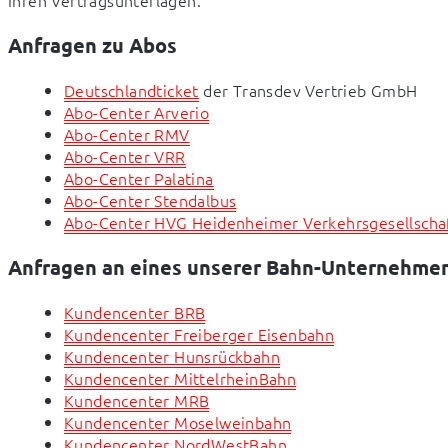
Anfragen zu Abos
Deutschlandticket
der Transdev Vertrieb GmbH
Abo-Center Arverio
Abo-Center RMV
Abo-Center VRR
Abo-Center Palatina
Abo-Center Stendalbus
Abo-Center HVG Heidenheimer Verkehrsgesellscha
Anfragen an eines unserer Bahn-Unternehme
Kundencenter BRB
Kundencenter Freiberger Eisenbahn
Kundencenter Hunsrückbahn
Kundencenter MittelrheinBahn
Kundencenter MRB
Kundencenter Moselweinbahn
Kundencenter NordWestBahn