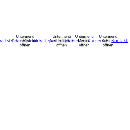
Untermenü
Untermenü
Untermenü
Untermenü
Kontakt
äftsfelder
Nachhaltigkeit
Medien
Karriere
Geschäftsfelder
Nachhaltigkeit
Medien
Karriere
öffnen
öffnen
öffnen
öffnen
 