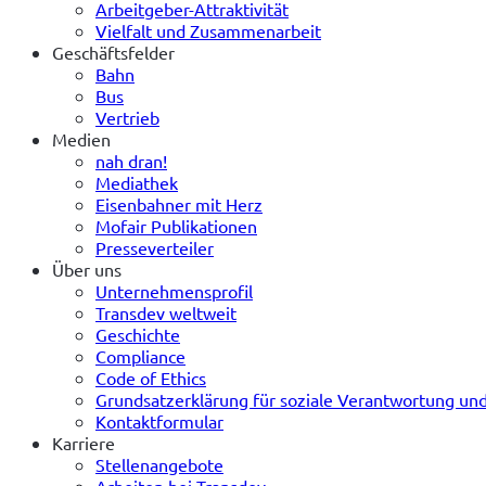
Arbeitgeber-Attraktivität
Vielfalt und Zusammenarbeit
Geschäftsfelder
Bahn
Bus
Vertrieb
Medien
nah dran!
Mediathek
Eisenbahner mit Herz
Mofair Publikationen
Presseverteiler
Über uns
Unternehmensprofil
Transdev weltweit
Geschichte
Compliance
Code of Ethics
Grundsatzerklärung für soziale Verantwortung u
Kontaktformular
Karriere
Stellenangebote
Arbeiten bei Transdev