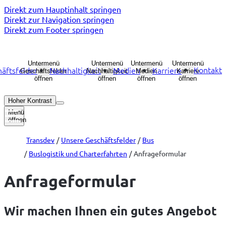
Direkt zum Hauptinhalt springen
Direkt zur Navigation springen
Direkt zum Footer springen
Untermenü
Untermenü
Untermenü
Untermenü
Kontakt
äftsfelder
Nachhaltigkeit
Medien
Karriere
Geschäftsfelder
Nachhaltigkeit
Medien
Karriere
öffnen
öffnen
öffnen
öffnen
Hoher Kontrast
Menü
öffnen
Transdev
Unsere Geschäftsfelder
Bus
Buslogistik und Charterfahrten
Anfrageformular
Anfrageformular
Wir machen Ihnen ein gutes Angebot