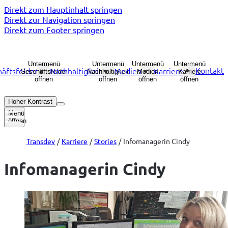
Direkt zum Hauptinhalt springen
Direkt zur Navigation springen
Direkt zum Footer springen
Untermenü
Untermenü
Untermenü
Untermenü
Kontakt
äftsfelder
Nachhaltigkeit
Medien
Karriere
Geschäftsfelder
Nachhaltigkeit
Medien
Karriere
öffnen
öffnen
öffnen
öffnen
Hoher Kontrast
Menü
öffnen
Transdev
Karriere
Stories
Infomanagerin Cindy
Infomanagerin Cindy