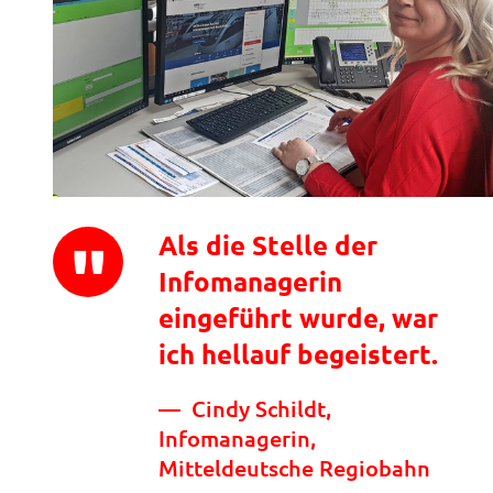
Als die Stelle der
Infomanagerin
eingeführt wurde, war
ich hellauf begeistert.
Cindy Schildt,
Infomanagerin,
Mitteldeutsche Regiobahn