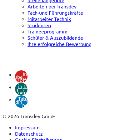
Arbeiten bei Transdev
Fach-und Führungskräfte
Mitarbeiter Technik
Studenten
Traineeprogramm
Schüler & Auszubildende
Ihre erfolgreiche Bewerbung
(öffnet
in
youtube
(öffnet
neuem
in
Tab)
xing
neuem
(öffnet
Tab)
in
linkedin
neuem
Tab)
© 2026 Transdev GmbH
Impressum
Datenschutz
Cookie-Einstellungen