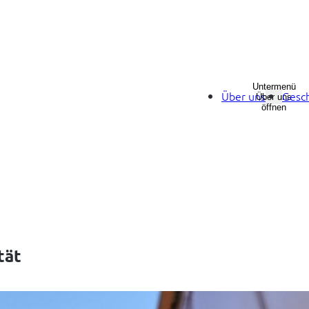
Untermenü
Über uns
Gesch
Über uns
öffnen
tät