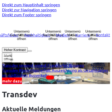
Direkt zum Hauptinhalt springen
Direkt zur Navigation springen
Direkt zum Footer springen
Untermenü
Untermenü
Untermenü
Untermenü
Kontakt
äftsfelder
Nachhaltigkeit
Medien
Karriere
Geschäftsfelder
Nachhaltigkeit
Medien
Karriere
öffnen
öffnen
öffnen
öffnen
Hoher Kontrast
Menü
öffnen
Transdev gewinnt erneut Frankfurter Buspreis
E
Transdev Rhein-Main erhält Auszeichnung als Gesamtsieger
T
im städtischen Busverkehr
mehr dazu
Anzeige
1
Transdev
von
4
Aktuelle Meldungen