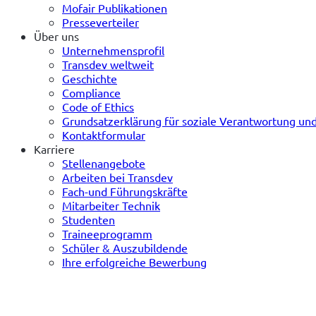
Mofair Publikationen
Presseverteiler
Über uns
Unternehmensprofil
Transdev weltweit
Geschichte
Compliance
Code of Ethics
Grundsatzerklärung für soziale Verantwortung u
Kontaktformular
Karriere
Stellenangebote
Arbeiten bei Transdev
Fach-und Führungskräfte
Mitarbeiter Technik
Studenten
Traineeprogramm
Schüler & Auszubildende
Ihre erfolgreiche Bewerbung
(öffnet