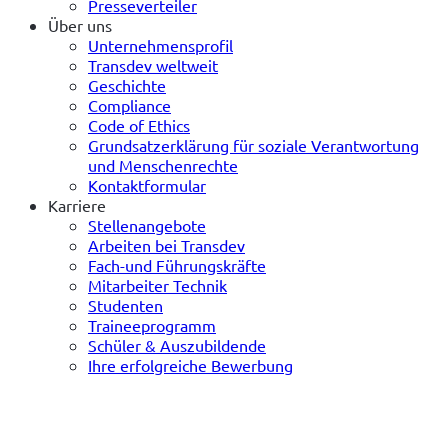
Presseverteiler
Über uns
Unternehmensprofil
Transdev weltweit
Geschichte
Compliance
Code of Ethics
Grundsatzerklärung für soziale Verantwortung
und Menschenrechte
Kontaktformular
Karriere
Stellenangebote
Arbeiten bei Transdev
Fach-und Führungskräfte
Mitarbeiter Technik
Studenten
Traineeprogramm
Schüler & Auszubildende
Ihre erfolgreiche Bewerbung
(öffnet