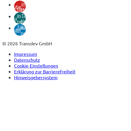
in
youtube
(öffnet
neuem
in
Tab)
xing
neuem
(öffnet
Tab)
in
linkedin
neuem
Tab)
© 2026 Transdev GmbH
Impressum
Datenschutz
Cookie-Einstellungen
Erklärung zur Barrierefreiheit
Hinweisgebersystem