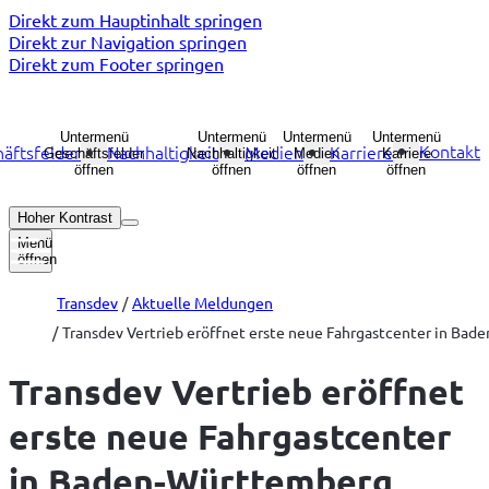
Direkt zum Hauptinhalt springen
Direkt zur Navigation springen
Direkt zum Footer springen
Untermenü
Untermenü
Untermenü
Untermenü
Kontakt
äftsfelder
Nachhaltigkeit
Medien
Karriere
Geschäftsfelder
Nachhaltigkeit
Medien
Karriere
öffnen
öffnen
öffnen
öffnen
Hoher Kontrast
Menü
öffnen
Transdev
Aktuelle Meldungen
Transdev Vertrieb eröffnet erste neue Fahrgastcenter in Ba
Transdev Vertrieb eröffnet
erste neue Fahrgastcenter
in Baden-Württemberg