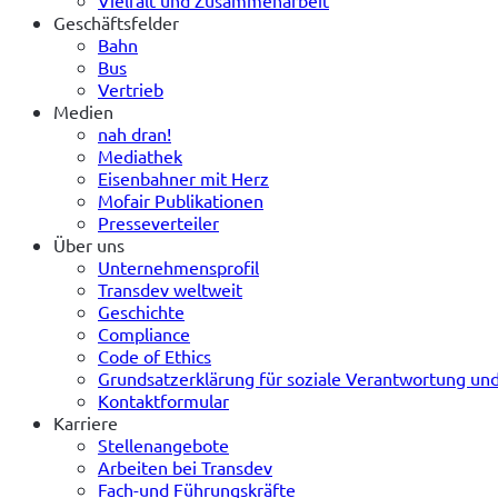
Vielfalt und Zusammenarbeit
Geschäftsfelder
Bahn
Bus
Vertrieb
Medien
nah dran!
Mediathek
Eisenbahner mit Herz
Mofair Publikationen
Presseverteiler
Über uns
Unternehmensprofil
Transdev weltweit
Geschichte
Compliance
Code of Ethics
Grundsatzerklärung für soziale Verantwortung u
Kontaktformular
Karriere
Stellenangebote
Arbeiten bei Transdev
Fach-und Führungskräfte