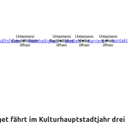
Untermenü
Untermenü
Untermenü
Untermenü
Kontakt
äftsfelder
Nachhaltigkeit
Medien
Karriere
Geschäftsfelder
Nachhaltigkeit
Medien
Karriere
öffnen
öffnen
öffnen
öffnen
t fährt im Kulturhauptstadtjahr drei