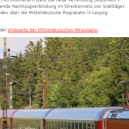
ende Nachtzugverbindung im Streckennetz von Snälltåget 
nsdev über die Mitteldeutsche Regiobahn in Leipzig 
der 
Webseite der Mitteldeutschen Regiobahn