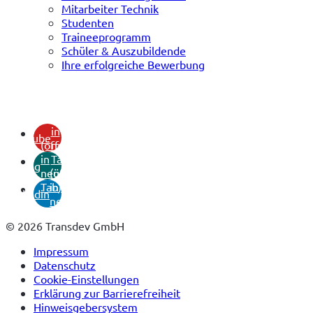
Mitarbeiter Technik
Studenten
Traineeprogramm
Schüler & Auszubildende
Ihre erfolgreiche Bewerbung
(öffnet
in
youtube
(öffnet
neuem
in
Tab)
xing
neuem
(öffnet
Tab)
in
linkedin
neuem
Tab)
© 2026 Transdev GmbH
Impressum
Datenschutz
Cookie-Einstellungen
Erklärung zur Barrierefreiheit
Hinweisgebersystem