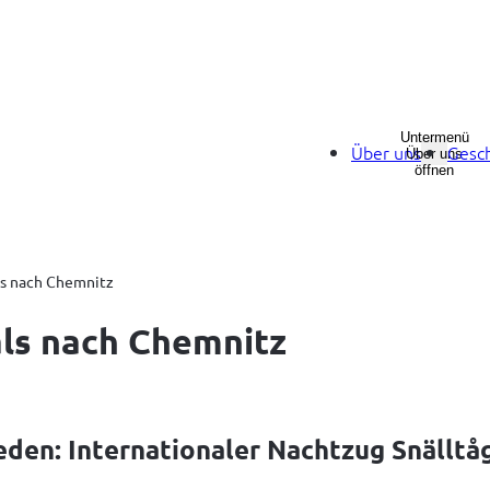
Untermenü
Über uns
Gesch
Über uns
öffnen
ls nach Chemnitz
als nach Chemnitz
en: Internationaler Nachtzug Snälltåge