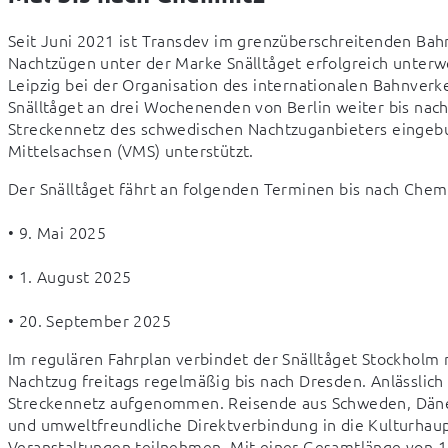
Seit Juni 2021 ist Transdev im grenzüberschreitenden Ba
Nachtzügen unter der Marke Snälltåget erfolgreich unterw
Leipzig bei der Organisation des internationalen Bahnver
Snälltåget an drei Wochenenden von Berlin weiter bis nach
Streckennetz des schwedischen Nachtzuganbieters eingeb
Mittelsachsen (VMS) unterstützt.
Der Snälltåget fährt an folgenden Terminen bis nach Chem
• 9. Mai 2025
• 1. August 2025
• 20. September 2025
Im regulären Fahrplan verbindet der Snälltåget Stockholm 
Nachtzug freitags regelmäßig bis nach Dresden. Anlässlich
Streckennetz aufgenommen. Reisende aus Schweden, Dänem
und umweltfreundliche Direktverbindung in die Kulturhaupt
Veranstaltungen teilnehmen. Mit einer Gesamtlänge von 1.