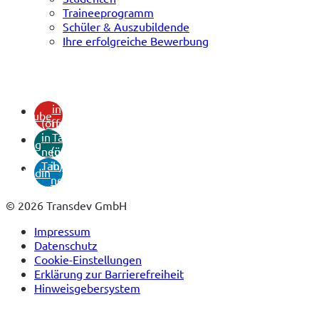
Traineeprogramm
Schüler & Auszubildende
Ihre erfolgreiche Bewerbung
(öffnet
in
youtube
(öffnet
neuem
in
Tab)
xing
neuem
(öffnet
Tab)
in
linkedin
neuem
Tab)
© 2026 Transdev GmbH
Impressum
Datenschutz
Cookie-Einstellungen
Erklärung zur Barrierefreiheit
Hinweisgebersystem