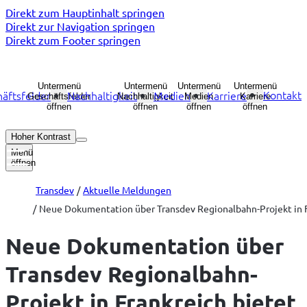
Direkt zum Hauptinhalt springen
Direkt zur Navigation springen
Direkt zum Footer springen
Untermenü
Untermenü
Untermenü
Untermenü
Kontakt
äftsfelder
Nachhaltigkeit
Medien
Karriere
Geschäftsfelder
Nachhaltigkeit
Medien
Karriere
öffnen
öffnen
öffnen
öffnen
Hoher Kontrast
Menü
öffnen
Transdev
Aktuelle Meldungen
Neue Dokumentation über Transdev Regionalbahn-Projekt in Fr
Neue Dokumentation über
Transdev Regionalbahn-
Projekt in Frankreich bietet