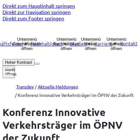
Direkt zum Hauptinhalt springen
Direkt zur Navigation springen
Direkt zum Footer springen
Untermenü
Untermenü
Untermenü
Untermenü
Kontakt
äftsfelder
Nachhaltigkeit
Medien
Karriere
Geschäftsfelder
Nachhaltigkeit
Medien
Karriere
öffnen
öffnen
öffnen
öffnen
Hoher Kontrast
Menü
öffnen
Transdev
Aktuelle Meldungen
Konferenz Innovative Verkehrsträger im ÖPNV der Zukunft
Konferenz Innovative
Verkehrsträger im ÖPNV
der Zukunft