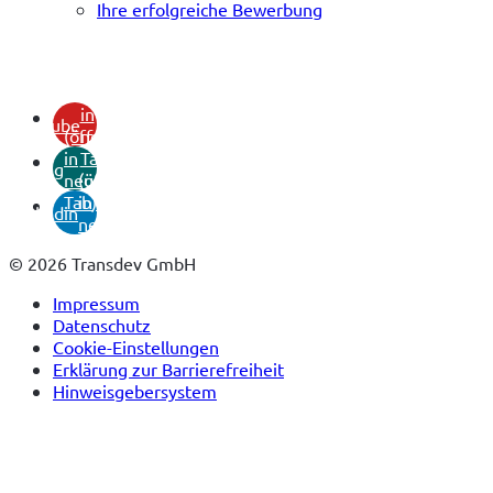
Ihre erfolgreiche Bewerbung
(öffnet
in
youtube
(öffnet
neuem
in
Tab)
xing
neuem
(öffnet
Tab)
in
linkedin
neuem
Tab)
© 2026 Transdev GmbH
Impressum
Datenschutz
Cookie-Einstellungen
Erklärung zur Barrierefreiheit
Hinweisgebersystem