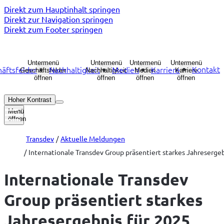
Direkt zum Hauptinhalt springen
Direkt zur Navigation springen
Direkt zum Footer springen
Untermenü
Untermenü
Untermenü
Untermenü
Kontakt
äftsfelder
Nachhaltigkeit
Medien
Karriere
Geschäftsfelder
Nachhaltigkeit
Medien
Karriere
öffnen
öffnen
öffnen
öffnen
Hoher Kontrast
Menü
öffnen
Transdev
Aktuelle Meldungen
Internationale Transdev Group präsentiert starkes Jahreserge
Internationale Transdev
Group präsentiert starkes
Jahresergebnis für 2025