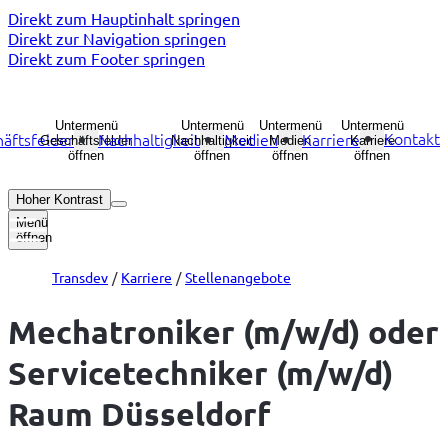
Direkt zum Hauptinhalt springen
Direkt zur Navigation springen
Direkt zum Footer springen
Untermenü
Untermenü
Untermenü
Untermenü
Kontakt
äftsfelder
Nachhaltigkeit
Medien
Karriere
Geschäftsfelder
Nachhaltigkeit
Medien
Karriere
öffnen
öffnen
öffnen
öffnen
Hoher Kontrast
Menü
öffnen
Transdev
Karriere
Stellenangebote
Mechatroniker (m/w/d) oder
Servicetechniker (m/w/d)
Raum Düsseldorf