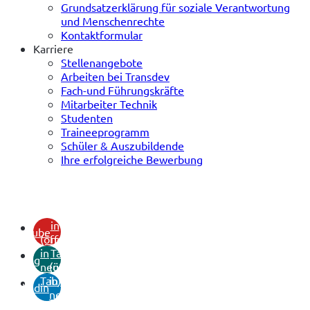
Grundsatzerklärung für soziale Verantwortung
und Menschenrechte
Kontaktformular
Karriere
Stellenangebote
Arbeiten bei Transdev
Fach-und Führungskräfte
Mitarbeiter Technik
Studenten
Traineeprogramm
Schüler & Auszubildende
Ihre erfolgreiche Bewerbung
(öffnet
in
youtube
(öffnet
neuem
in
Tab)
xing
neuem
(öffnet
Tab)
in
linkedin
neuem
Tab)