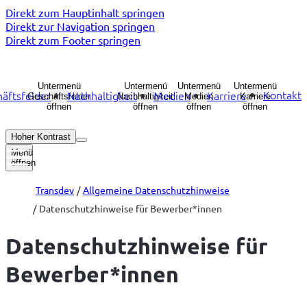
Direkt zum Hauptinhalt springen
Direkt zur Navigation springen
Direkt zum Footer springen
Untermenü
Untermenü
Untermenü
Untermenü
Kontakt
äftsfelder
Nachhaltigkeit
Medien
Karriere
Geschäftsfelder
Nachhaltigkeit
Medien
Karriere
öffnen
öffnen
öffnen
öffnen
Hoher Kontrast
Menü
öffnen
Transdev
Allgemeine Datenschutzhinweise
Datenschutzhinweise für Bewerber*innen
Datenschutzhinweise für
Bewerber*innen