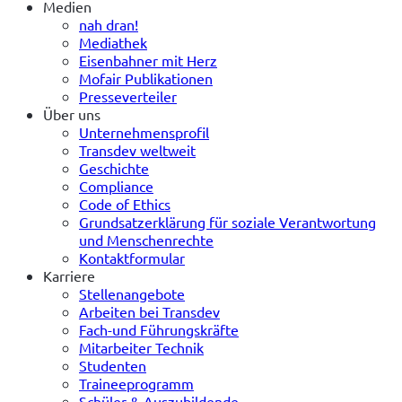
Medien
nah dran!
Mediathek
Eisenbahner mit Herz
Mofair Publikationen
Presseverteiler
Über uns
Unternehmensprofil
Transdev weltweit
Geschichte
Compliance
Code of Ethics
Grundsatzerklärung für soziale Verantwortung
und Menschenrechte
Kontaktformular
Karriere
Stellenangebote
Arbeiten bei Transdev
Fach-und Führungskräfte
Mitarbeiter Technik
Studenten
Traineeprogramm
Schüler & Auszubildende