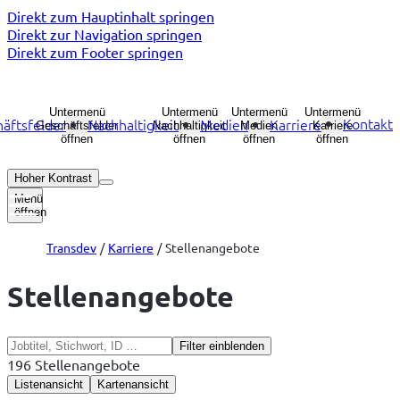
Direkt zum Hauptinhalt springen
Direkt zur Navigation springen
Direkt zum Footer springen
Untermenü
Untermenü
Untermenü
Untermenü
Kontakt
äftsfelder
Nachhaltigkeit
Medien
Karriere
Geschäftsfelder
Nachhaltigkeit
Medien
Karriere
öffnen
öffnen
öffnen
öffnen
Hoher Kontrast
Menü
öffnen
Transdev
Karriere
Stellenangebote
Stellenangebote
Filter einblenden
196 Stellenangebote
Listenansicht
Kartenansicht