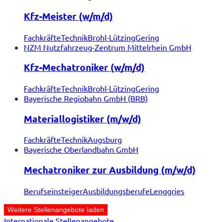
Kfz-Meister (w/m/d)
Fachkräfte
Technik
Brohl-Lützing
Gering
NZM Nutzfahrzeug-Zentrum Mittelrhein GmbH
Kfz-Mechatroniker (w/m/d)
Fachkräfte
Technik
Brohl-Lützing
Gering
Bayerische Regiobahn GmbH (BRB)
Materiallogistiker (m/w/d)
Fachkräfte
Technik
Augsburg
Bayerische Oberlandbahn GmbH
Mechatroniker zur Ausbildung (m/w/d)
Berufseinsteiger
Ausbildungsberufe
Lenggries
Weitere Stellenangebote laden
Internationale Stellenangebote