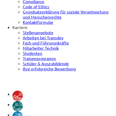
Compliance
Code of Ethics
Grundsatzerklärung für soziale Verantwortung
und Menschenrechte
Kontaktformular
Karriere
Stellenangebote
Arbeiten bei Transdev
Fach-und Führungskräfte
Mitarbeiter Technik
Studenten
Traineeprogramm
Schüler & Auszubildende
Ihre erfolgreiche Bewerbung
(öffnet
in
youtube
(öffnet
neuem
in
Tab)
xing
neuem
(öffnet
Tab)
in