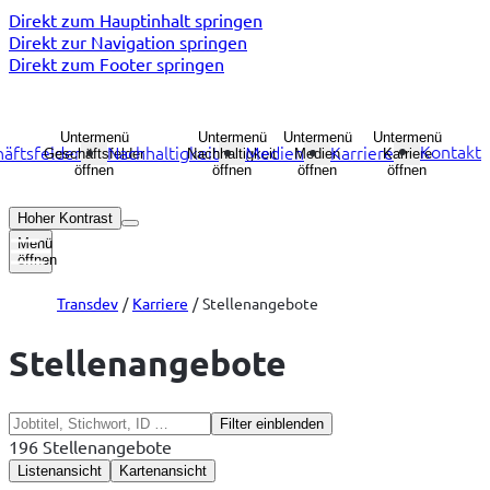
Direkt zum Hauptinhalt springen
Direkt zur Navigation springen
Direkt zum Footer springen
Untermenü
Untermenü
Untermenü
Untermenü
Kontakt
äftsfelder
Nachhaltigkeit
Medien
Karriere
Geschäftsfelder
Nachhaltigkeit
Medien
Karriere
öffnen
öffnen
öffnen
öffnen
Hoher Kontrast
Menü
öffnen
Transdev
Karriere
Stellenangebote
Stellenangebote
Filter einblenden
196 Stellenangebote
Listenansicht
Kartenansicht