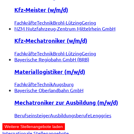
Kfz-Meister (w/m/d)
Fachkräfte
Technik
Brohl-Lützing
Gering
NZM Nutzfahrzeug-Zentrum Mittelrhein GmbH
Kfz-Mechatroniker (w/m/d)
Fachkräfte
Technik
Brohl-Lützing
Gering
Bayerische Regiobahn GmbH (BRB)
Materiallogistiker (m/w/d)
Fachkräfte
Technik
Augsburg
Bayerische Oberlandbahn GmbH
Mechatroniker zur Ausbildung (m/w/d)
Berufseinsteiger
Ausbildungsberufe
Lenggries
Weitere Stellenangebote laden
Internationale Stellenangebote