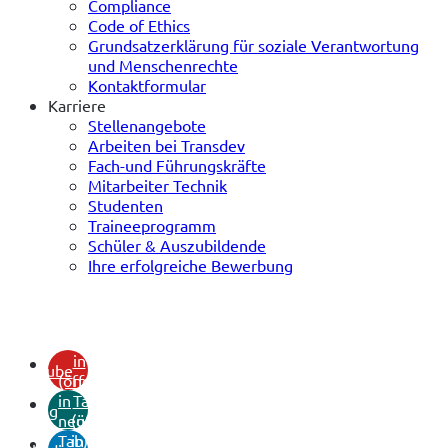
Compliance
Code of Ethics
Grundsatzerklärung für soziale Verantwortung
und Menschenrechte
Kontaktformular
Karriere
Stellenangebote
Arbeiten bei Transdev
Fach-und Führungskräfte
Mitarbeiter Technik
Studenten
Traineeprogramm
Schüler & Auszubildende
Ihre erfolgreiche Bewerbung
(öffnet
in
youtube
(öffnet
neuem
in
Tab)
xing
neuem
(öffnet
Tab)
in